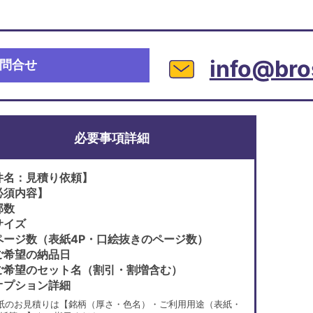
info@bro
問合せ
必要事項詳細
件名：見積り依頼】
必須内容】
部数
サイズ
ページ数（表紙4P・口絵抜きのページ数）
ご希望の納品日
ご希望のセット名（割引・割増含む）
オプション詳細
紙のお見積りは【銘柄（厚さ・色名）・ご利用用途（表紙・