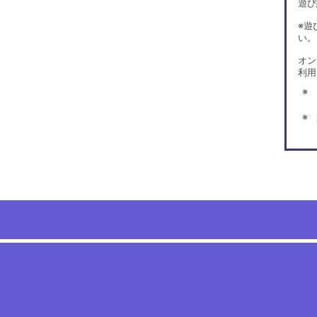
遊び
※遊
い。
オン
利用