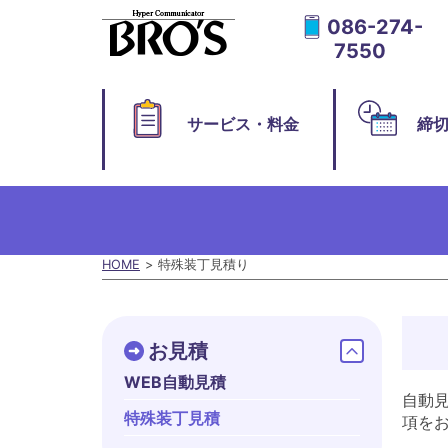
086-274-
7550
サービス・料金
締
HOME
特殊装丁見積り
お見積
WEB自動見積
自動
特殊装丁見積
項を