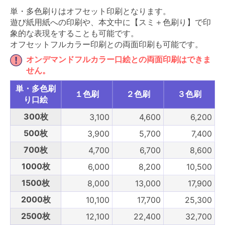
単・多色刷りはオフセット印刷となります。
遊び紙用紙への印刷や、本文中に【スミ＋色刷り】で印
象的な表現をすることも可能です。
オフセットフルカラー印刷との両面印刷も可能です。
オンデマンドフルカラー口絵との両面印刷はできま
せん。
単・多色刷
１色刷
２色刷
３色刷
り口絵
300枚
3,100
4,600
6,200
500枚
3,900
5,700
7,400
700枚
4,700
6,700
8,600
1000枚
6,000
8,200
10,500
1500枚
8,000
13,000
17,900
2000枚
10,100
17,700
25,300
2500枚
12,100
22,400
32,700