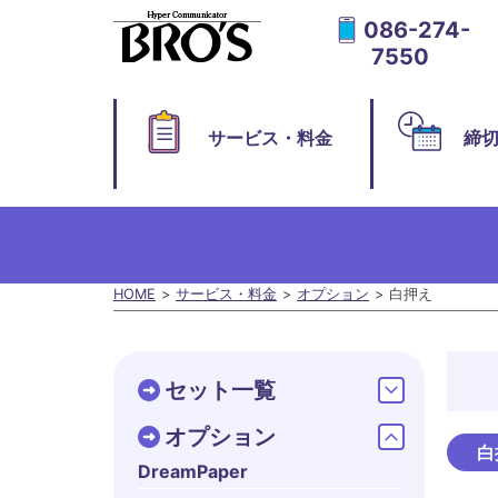
086-274-
7550
サービス・料金
締
HOME
サービス・料金
オプション
白押え
セット一覧
オプション
白
DreamPaper