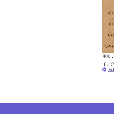
用紙
イン
資