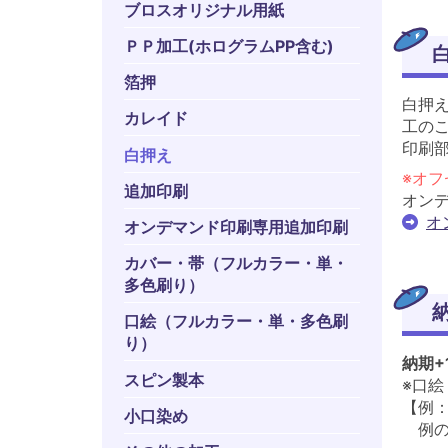
ブロスオリジナル用紙
ＰＰ加工(ホログラムPP含む)
箔押
白押
カレイド
工の
印刷
白押え
※オ
追加印刷
オン
オ
オンデマンド印刷専用追加印刷
カバー・帯（フルカラー・単・
多色刷り）
口絵（フルカラー・単・多色刷
り）
納期+
スピン製本
※口
【例：
小口染め
例の