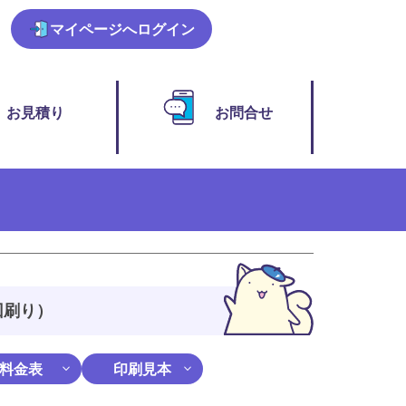
マイページ
へログイン
お見積り
お問合せ
回刷り）
料金表
印刷見本