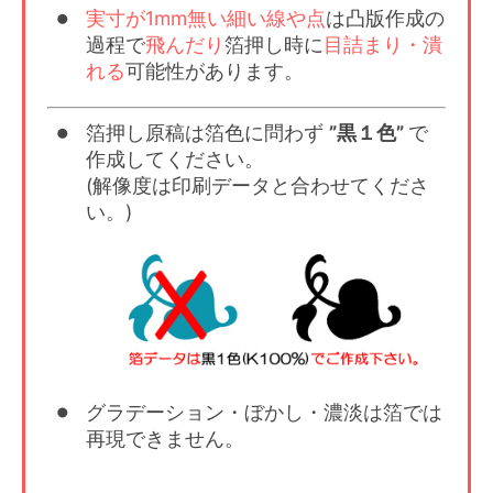
実寸が1mm無い細い線や点
は凸版作成の
過程で
飛んだり
箔押し時に
目詰まり・潰
れる
可能性があります。
箔押し原稿は箔色に問わず
”黒１色”
で
作成してください。
(解像度は印刷データと合わせてくださ
い。)
グラデーション・ぼかし・濃淡は箔では
再現できません。