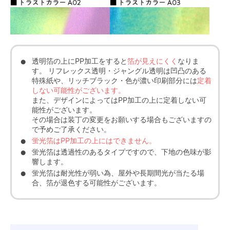
透明箔の上にPP加工をすると
箔が見えにくく
なりま
す。 リフレックス透明・ジャングル透明は凹凸のある
特殊紙や、リッチブラック・色が濃い印刷部分には
定着
しない可能性がございます。
また、デザインによってはPP加工の上に定着しない可
能性がございます。
その場合は装丁の変更をお願いする場合もございますの
で予めご了承ください。
蛍光箔はPP加工の上にはできません。
蛍光箔は透過性のあるタイプですので、下地の色味が影
響します。
蛍光箔は耐光性が弱い為、屋外や長期間光が当たる場
合、箔が退色する可能性がございます。