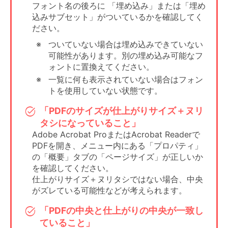
フォント名の後ろに 「埋め込み」または「埋め
項目があれば必
込みサブセット」がついているかを確認してく
ず設定してくだ
「フォントを埋
ださい。
さい。
フォント
め込む」設定に
WORD2007以降
ついていない場合は埋め込みできていない
する
は埋め込み不可
可能性があります。別の埋め込み可能なフ
の場合、
ォントに置換えてください。
画像化可能
一覧に何も表示されていない場合はフォン
「ダウンサンプ
ソフトによって
トを使用していない状態です。
ルをしない」
はない場合があ
「PDFのサイズが仕上がりサイズ＋ヌリ
ダウン
ります。
「する」に設定
すると解像度が
サンプル
解像度として設
タシになっていること」
変更され画質が
定できる場合も
Adobe Acrobat ProまたはAcrobat Readerで
画像
粗くなる場合が
あります。
PDFを開き、メニュー内にある「プロパティ」
あります。
の「概要」タブの「ページサイズ」が正しいか
ソフトによって
を確認してください。
圧縮
「ZIP」を選択
はない場合があ
仕上がりサイズ＋ヌリタシではない場合、中央
ります。
がズレている可能性などが考えられます。
適切なカラーを
「PDFの中央と仕上がりの中央が一致し
選択してくださ
仮想プリンタタ
ていること」
い。