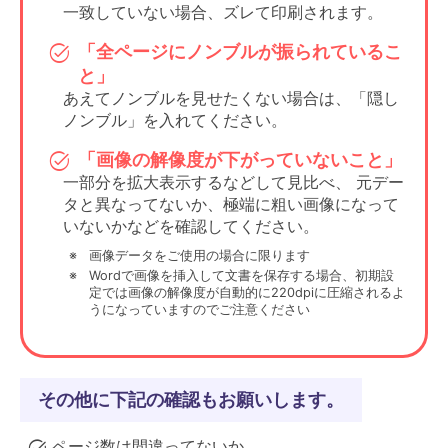
イプのソフトの
一致していない場合、ズレて印刷されます。
モノクロ本文原
カラー設定
場合
稿ならグレース
項目がある可能
「全ページにノンブルが振られているこ
ケールや
性が高いです。
と」
白黒を選択す
あえてノンブルを見せたくない場合は、「隠し
る、など。
ノンブル」を入れてください。
用紙設定の項目
仮想プリンタタ
「画像の解像度が下がっていないこと」
がある場合、
イプのソフトの
一部分を拡大表示するなどして見比べ、 元デー
目的のサイズの
用紙設定
場合
タと異なってないか、極端に粗い画像になって
PDFが作成され
項目がある可能
いないかなどを確認してください。
るよう設定して
性が高いです。
ください。
画像データをご使用の場合に限ります
Wordで画像を挿入して文書を保存する場合、初期設
作成されてしま
カラーバー
定では画像の解像度が自動的に220dpiに圧縮されるよ
う場合、設定を
うになっていますのでご注意ください
を作成しな
その他
見直して書き出
い設定にす
されないように
る
してください。
その他に下記の確認もお願いします。
ページ数は間違ってないか。