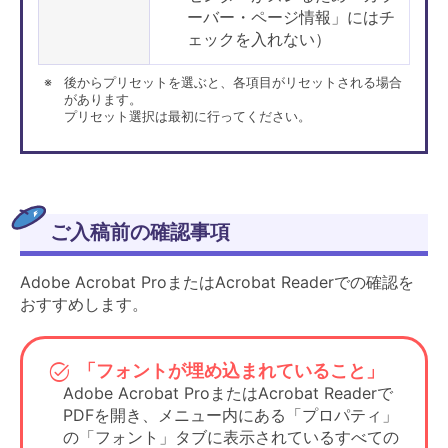
ーバー・ページ情報」にはチ
ェックを入れない）
後からプリセットを選ぶと、各項目がリセットされる場合
があります。
プリセット選択は最初に行ってください。
ご入稿前の確認事項
設定項目
設定内容
補足
「PDF/X-1a
項目があれば必
Adobe Acrobat ProまたはAcrobat Readerでの確認を
2001形式」を推
プリセット
ず選択してくだ
おすすめします。
奨
さい。
「PDF/X-1a
項目があれば必
「フォントが埋め込まれていること」
2001形式準拠」
規格
ず選択してくだ
Adobe Acrobat ProまたはAcrobat Readerで
（推奨）
さい。
PDFを開き、メニュー内にある「プロパティ」
PDF/Aでも可
の「フォント」タブに表示されているすべての