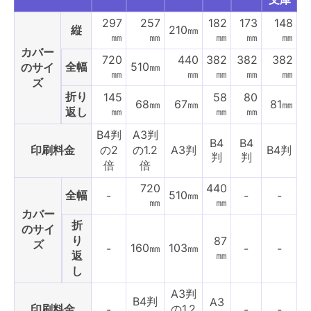
297
257
182
173
148
縦
210㎜
㎜
㎜
㎜
㎜
㎜
カバー
720
440
382
382
382
全幅
510㎜
のサイ
㎜
㎜
㎜
㎜
㎜
ズ
折り
145
58
80
68㎜
67㎜
81㎜
㎜
㎜
㎜
返し
B4判
A3判
B4
B4
印刷料金
の2
の1.2
A3判
B4判
判
判
倍
倍
720
440
全幅
510㎜
-
-
-
㎜
㎜
カバー
折
のサイ
り
87
ズ
160㎜
103㎜
-
-
-
㎜
返
し
A3判
B4判
A3
印刷料金
の1.2
-
-
-