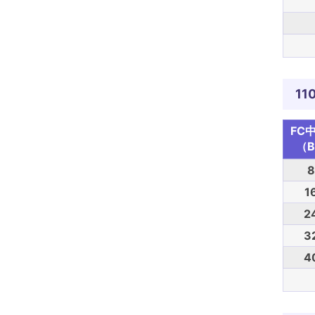
11
FC
（B
8
1
2
3
4