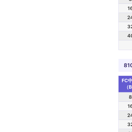
1
2
3
4
81
FC
（B
8
1
2
3