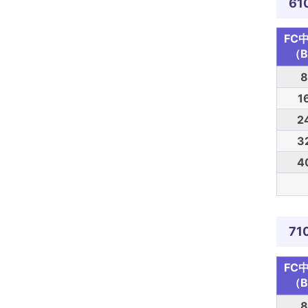
61
FC
（B
8
1
2
3
4
71
FC
（B
8