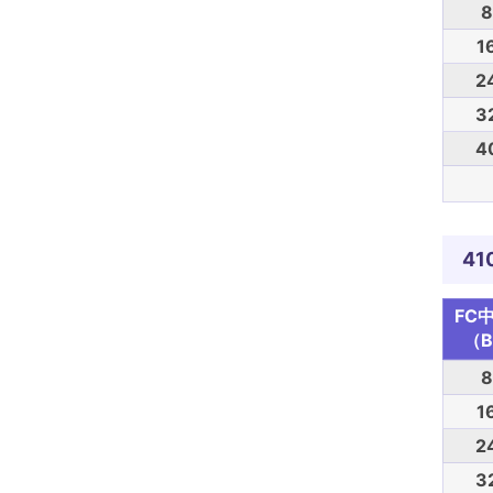
8
1
2
3
4
41
FC
（B
8
1
2
3