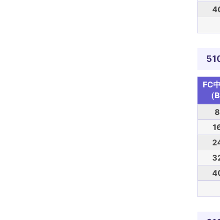
4
51
FC
（B
8
1
2
3
4