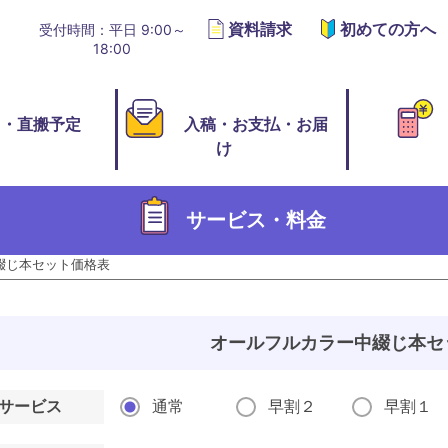
資料請求
初めての方へ
受付時間：平日 9:00～
18:00
切・直搬予定
入稿・お支払・お届
け
サービス・料金
綴じ本セット価格表
オールフルカラー中綴じ本セ
サービス
通常
早割２
早割１