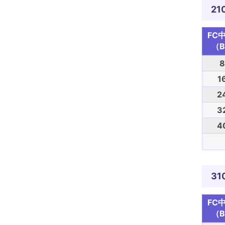
21
FC
（B
8
1
2
3
4
31
FC
（B