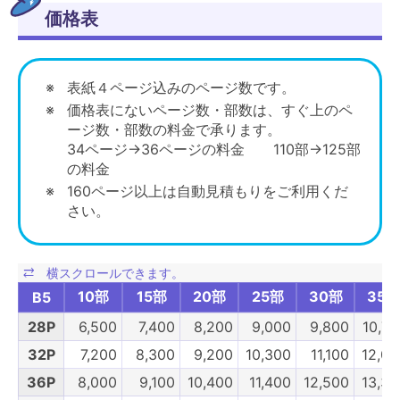
価格表
表紙４ページ込みのページ数です。
価格表にないページ数・部数は、すぐ上のペ
ージ数・部数の料金で承ります。
34ページ→36ページの料金 110部→125部
の料金
160ページ以上は自動見積もりをご利用くだ
さい。
10部
15部
20部
25部
30部
35部
B5
28P
6,500
7,400
8,200
9,000
9,800
10,70
32P
7,200
8,300
9,200
10,300
11,100
12,00
36P
8,000
9,100
10,400
11,400
12,500
13,30