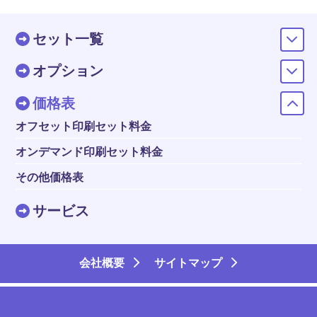
100P
19,700
23,900
28,000
30,700
33,500
34,90
セット一覧
104P
20,500
24,800
29,100
31,800
34,900
36,20
108P
21,300
25,700
30,200
33,100
36,100
37,60
オプション
112P
21,900
26,700
31,300
34,300
37,500
39,00
価格表
116P
22,700
27,600
32,600
35,500
38,900
40,20
オフセット印刷セット料金
120P
23,500
28,600
33,500
36,800
40,100
41,60
124P
24,200
29,400
34,700
37,900
41,500
43,10
オンデマンド印刷セット料金
128P
24,900
30,300
35,800
39,200
42,700
44,30
その他価格表
132P
25,700
31,300
36,900
40,200
44,100
45,70
サービス
136P
26,400
32,200
38,000
41,500
45,500
46,90
140P
27,100
33,100
39,200
42,600
46,700
48,30
144P
27,900
34,000
40,200
43,900
48,100
49,80
会社概要
サイトマップ
148P
28,600
35,000
41,400
45,000
49,400
51,00
152P
29,300
35,800
42,400
46,300
50,600
52,40