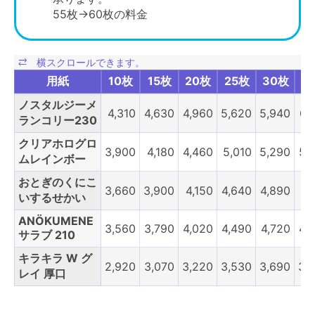
55枚→60枚の料金
用紙
10枚
15枚
20枚
25枚
30枚
3
ノスタルジーメ
4,310
4,630
4,960
5,620
5,940
6,
ランコリー230
クリアホログロ
3,900
4,180
4,460
5,010
5,290
5,
ムレインボー
おとぎのくにこ
3,660
3,900
4,150
4,640
4,890
5,
いするせかい
ANÖKUMENE
3,560
3,790
4,020
4,490
4,720
4,
サラブ 210
キラキラ W グ
2,920
3,070
3,220
3,530
3,690
3,
レイ 厚口