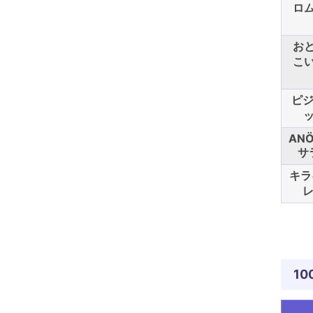
ロ
お
こ
ピジ
ッ
AN
サ
キラ
レ
10