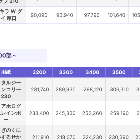
ラブ 210
キラ W グ
90,090
93,940
97,790
101,640
10
イ 厚口
00部～
用紙
3200
3300
3400
3500
スタルジー
ランコリー
281,740
289,930
298,120
306,310
3
230
リアホログ
ムレインボ
238,400
245,330
252,260
259,190
2
ー
とぎのくに
いするせか
211,910
218,070
224,230
230,390
2