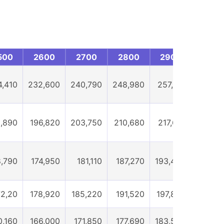
500
2600
2700
2800
2900
3000
4,410
232,600
240,790
248,980
257,170
265,36
9,890
196,820
203,750
210,680
217,610
224,54
8,790
174,950
181,110
187,270
193,430
199,59
72,20
178,920
185,220
191,520
197,820
204,12
0,160
166,000
171,850
177,690
183,540
189,38