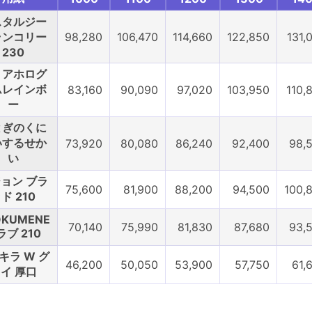
スタルジー
ランコリー
98,280
106,470
114,660
122,850
131,
230
リアホログ
ムレインボ
83,160
90,090
97,020
103,950
110,
ー
とぎのくに
いするせか
73,920
80,080
86,240
92,400
98,
い
ョン ブラ
75,600
81,900
88,200
94,500
100,
ド 210
ÖKUMENE
70,140
75,990
81,830
87,680
93,
ラブ 210
キラ W グ
46,200
50,050
53,900
57,750
61,
イ 厚口