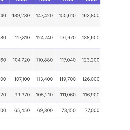
040
139,230
147,420
155,610
163,800
171,990
880
117,810
124,740
131,670
138,600
145,530
560
104,720
110,880
117,040
123,200
129,360
800
107,100
113,400
119,700
126,000
132,300
520
99,370
105,210
111,060
116,900
122,750
600
65,450
69,300
73,150
77,000
80,850