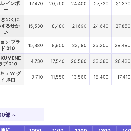
ムレインボ
17,470
20,790
24,400
27,720
31,330
ー
とぎのくに
いするせか
15,530
18,480
21,690
24,640
27,850
い
ョン ブラ
15,880
18,900
22,180
25,200
28,480
ド 210
ÖKUMENE
14,730
17,540
20,580
23,380
26,420
ラブ 210
キラ W グ
9,710
11,550
13,560
15,400
17,410
イ 厚口
00部 ～
用紙
1000
1100
1200
1300
14