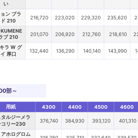
い
ョン ブラ
216,720
223,020
229,320
235,620
2
ド 210
ÖKUMENE
201,070
206,920
212,760
218,610
2
ラブ 210
キラ W グ
132,440
136,290
140,140
143,990
1
イ 厚口
00部～
用紙
4300
4400
4500
4600
スタルジーメラ
376,740
384,930
393,120
401,310
ンコリー230
リアホログロム
318,780
325,710
332,640
339,570