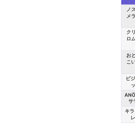
ノ
メ
ク
ロ
お
こ
ピジ
ッ
AN
サ
キラ
レ