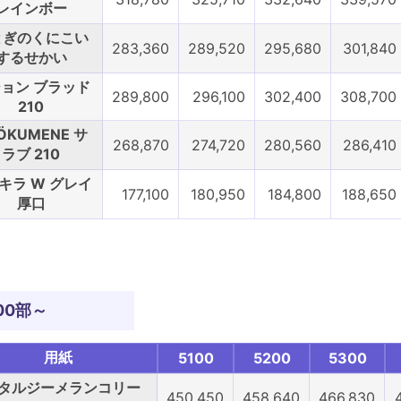
レインボー
とぎのくにこい
283,360
289,520
295,680
301,840
するせかい
ョン ブラッド
289,800
296,100
302,400
308,700
210
ÖKUMENE サ
268,870
274,720
280,560
286,410
ラブ 210
キラ W グレイ
177,100
180,950
184,800
188,650
厚口
00部～
用紙
5100
5200
5300
タルジーメランコリー
450,450
458,640
466,830