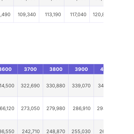
5,490
109,340
113,190
117,040
120,890
124,74
3600
3700
3800
3900
4000
41
14,500
322,690
330,880
339,070
347,260
360,
66,120
273,050
279,980
286,910
293,840
304,
36,550
242,710
248,870
255,030
261,190
271,