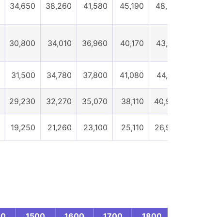
34,650
38,260
41,580
45,190
48,510
55,440
30,800
34,010
36,960
40,170
43,120
49,280
31,500
34,780
37,800
41,080
44,100
50,400
29,230
32,270
35,070
38,110
40,920
46,760
19,250
21,260
23,100
25,110
26,950
30,800
00
1500
1600
1700
1800
1900