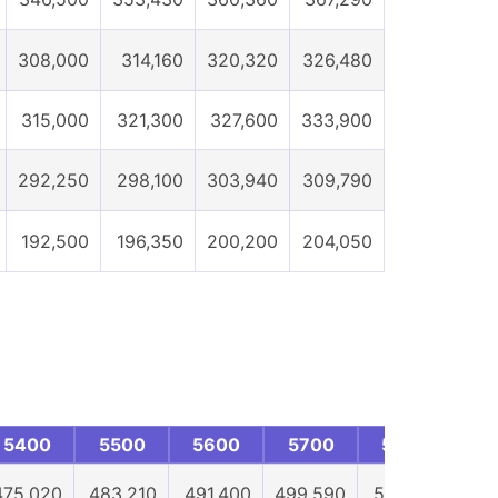
308,000
314,160
320,320
326,480
315,000
321,300
327,600
333,900
292,250
298,100
303,940
309,790
192,500
196,350
200,200
204,050
5400
5500
5600
5700
5800
5
475,020
483,210
491,400
499,590
507,780
515