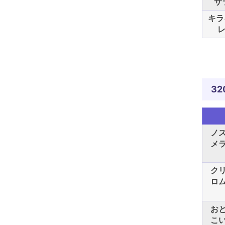
サ
キラ
レ
32
ノ
メ
ク
ロ
お
こ