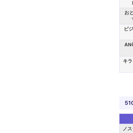
お
ピジ
AN
キラ
51
ノス