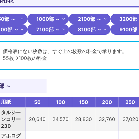
50部 ～
1000部 ～
2100部 ～
3200部
100部 ～
7100部 ～
8100部 ～
9100部
価格表にない枚数は、すぐ上の枚数の料金で承ります。
55枚→100枚の料金
部 ～
用紙
50
100
150
200
250
スタルジー
ランコリー
20,640
24,570
28,830
32,760
37,020
230
リアホログ