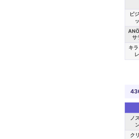
ピジ
ッ
AN
サ
キラ
レ
43
ノ
ク