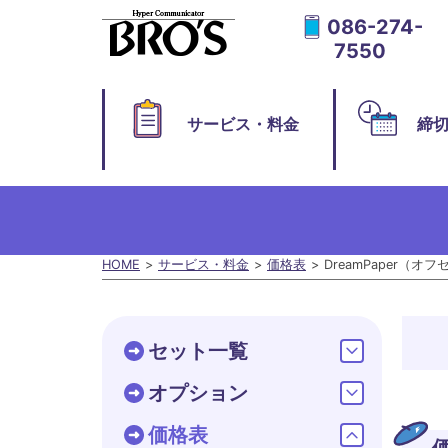
086-274-
7550
サービス・料金
締
HOME
サービス・料金
価格表
DreamPaper（オ
セット一覧
オプション
価格表