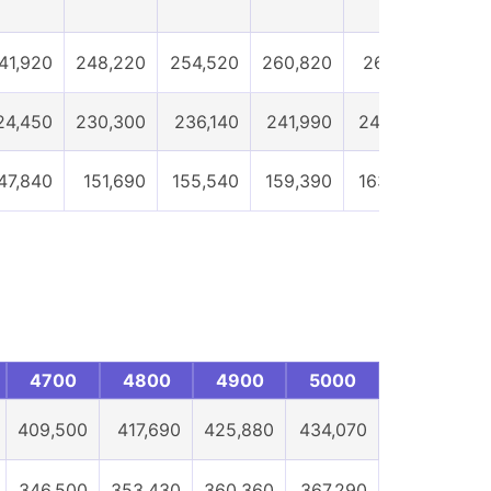
41,920
248,220
254,520
260,820
267,120
277,
24,450
230,300
236,140
241,990
247,830
257
47,840
151,690
155,540
159,390
163,240
169,
4700
4800
4900
5000
409,500
417,690
425,880
434,070
346,500
353,430
360,360
367,290