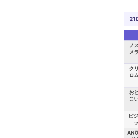
21
ノ
メ
ク
ロ
お
こ
ピジ
ッ
AN