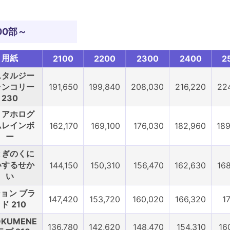
00部～
用紙
2100
2200
2300
2400
2
スタルジー
ランコリー
191,650
199,840
208,030
216,220
22
230
リアホログ
ムレインボ
162,170
169,100
176,030
182,960
18
ー
とぎのくに
いするせか
144,150
150,310
156,470
162,630
16
い
ョン ブラ
147,420
153,720
160,020
166,320
1
ド 210
ÖKUMENE
136,780
142,620
148,470
154,310
16